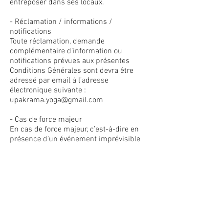
entreposer dans ses locaux.
- Réclamation / informations /
notifications
Toute réclamation, demande
complémentaire d’information ou
notifications prévues aux présentes
Conditions Générales sont devra être
adressé par email à l’adresse
électronique suivante :
upakrama.yoga@gmail.com
- Cas de force majeur
En cas de force majeur, c’est-à-dire en
présence d’un événement imprévisible
et indépendant de la
volonté des parties, la résiliation de
l’abonnement est effective un mois
après la réception du
préavis. En cas de fermeture
administratifs ou d’empêchement
d’Upakrama ; l’abonné(e) pour voir
son abonnement suspendu