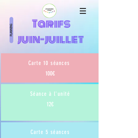
Tarifs
PLANNING
juin-juillet
Carte 10 séances
100€
Séance à l'unité
12€
Carte 5 séances