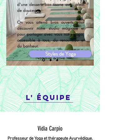
d'une desserte-bar tisane avec plein
de douceurs.
On vous attend bras ouverts pour
découvrir notre studio magique et
pour partager avec vous notre yoga,
accessible à tous, du renouveau et
du bonheur.
Styles de Yoga
Namaste & Love
L' équipe
Vidia Carpio
Professeur de Yoga et thérapeute Ayurvédique.