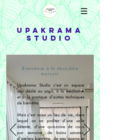
UPAKRAMA
STUDIO
Bienvenue à ta deuxième
maison!
Upakrama Studio c'est un espace
zen dédié au yoga, à la méditation
et à la pratique d'autres techniques
de bien-être.
Mais c'est aussi un lieu de vie, dans
lequel on va profiter d'une salle
détente, d'une quinzaine de cours
par semaine, de bains sonores,
d'ateliers bien-être, de yog'aperos et